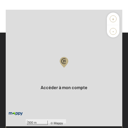
+
-
Parlons de vous, parlons biens
Votre compte :
Accéder à mon compte
500 m
©
Mappy