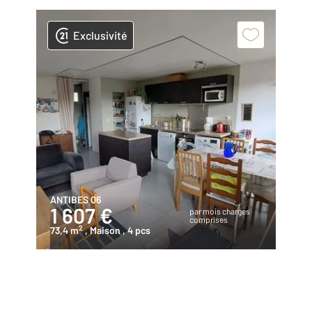
Exclusivité
ANTIBES 06
1 607 €
par mois charges
comprises
2
73,4 m
, Maison
, 4 pcs