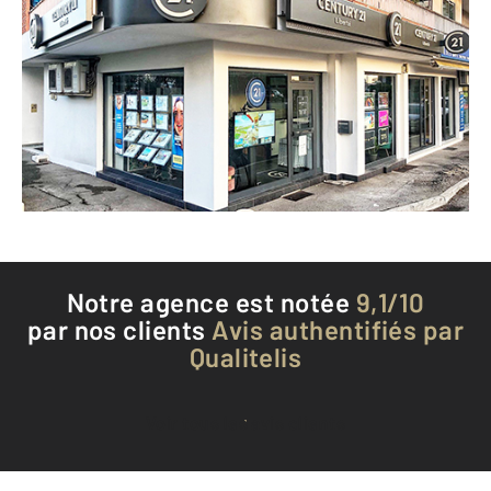
CENTURY 21 Liberté
14 avenue de Nice
ANTIBES - 06600
Envoyer un message
Téléphoner à l'agence
Notre agence est notée
9,1/10
par nos clients
Avis authentifiés par
Qualitelis
Voir tous les avis clients