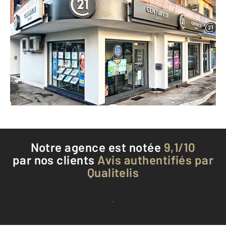
CENTURY 21 Liberté
14 avenue de Nice
ANTIBES - 06600
Envoyer un message
Téléphoner à l'agence
Notre agence est notée
9,1/10
par nos clients
Avis authentifiés par
Qualitelis
Voir tous les avis clients