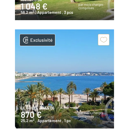
1 048 €
par mois charges
comprises
2
58,2 m
, Appartement
, 3 pcs
Exclusivité
LE GOLFE JUAN 06
870 €
par mois charges
comprises
2
25,2 m
, Appartement
, 1 pc