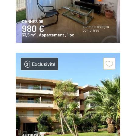
CANNES 06
980 €
par mois charges
comprises
2
33,5 m
, Appartement
, 1 pc
Exclusivité
ANTIBES 06