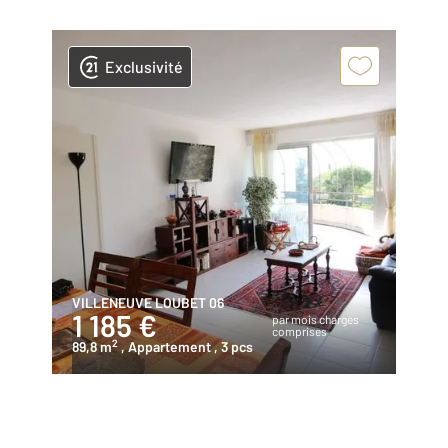
Exclusivité
VILLENEUVE LOUBET 06
1 185 €
par mois charges
comprises
2
89,8 m
, Appartement
, 3 pcs