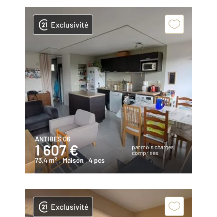
Exclusivité
ANTIBES 06
1 607 €
par mois charges
comprises
2
73,4 m
, Maison
, 4 pcs
Exclusivité