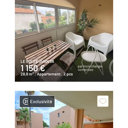
LE GOLFE JUAN 06
1 150 €
par mois charges
comprises
2
28,8 m
, Appartement
, 2 pcs
Exclusivité