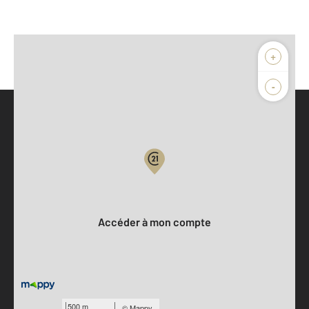
+
-
Parlons de vous, parlons biens
Votre compte :
Accéder à mon compte
500 m
©
Mappy