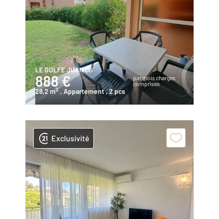
LE GOLFE JUAN 06
888 €
par mois charges
comprises
2
28,2 m
, Appartement
, 2 pcs
Exclusivité